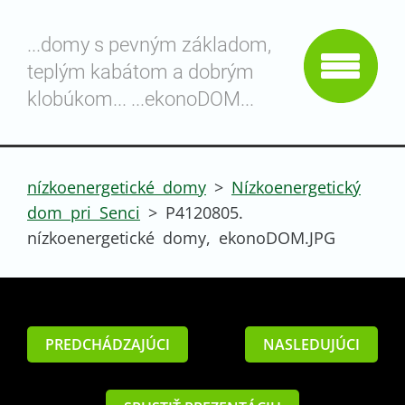
...domy s pevným základom,
teplým kabátom a dobrým
klobúkom... ...ekonoDOM...
nízkoenergetické domy
>
Nízkoenergetický
dom pri Senci
>
P4120805.
nízkoenergetické domy, ekonoDOM.JPG
PREDCHÁDZAJÚCI
NASLEDUJÚCI