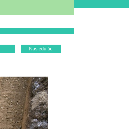
u
Nasledujúci