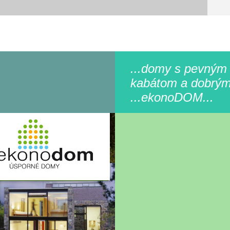
...domy s pevným
kabátom a dobrým
...ekonoDOM...