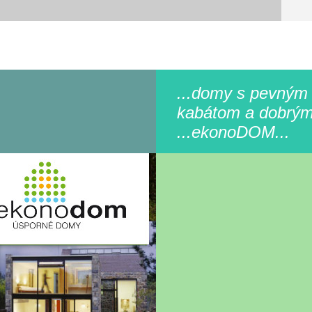
...domy s pevným
kabátom a dobrým
...ekonoDOM...