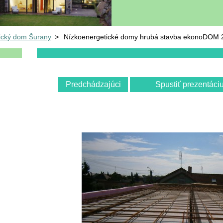
ický dom Šurany
>
Nízkoenergetické domy hrubá stavba ekonoDOM 2
Predchádzajúci
Spustiť prezentáci