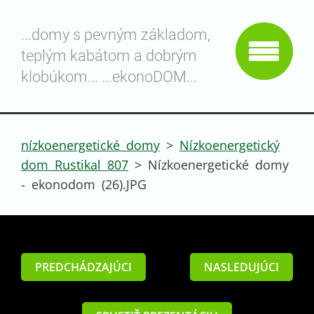
...domy s pevným základom,
teplým kabátom a dobrým
klobúkom... ...ekonoDOM...
nízkoenergetické domy
>
Nízkoenergetický
dom Rustikal 807
>
Nízkoenergetické domy
- ekonodom (26).JPG
PREDCHÁDZAJÚCI
NASLEDUJÚCI